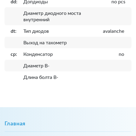
dd:
Допдиоды
no pcs
Диаметр диодного моста
внутренний
dt:
Тип диодов
avalanche
Выход на тахометр
cp:
Конденсатор
no
Диаметр B-
Длина болта B-
Главная