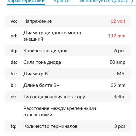
Характеристики
Кроссы
Используется для агрега
vo:
Напряжение
12 volt
Диаметр диодного моста
od:
112 mm
внешний
dq:
Количество диодов
6 pcs
da:
Сила тока диода
50 amp
b+:
Диаметр B+
M6
bl:
Длина болта B+
39 mm
ct:
Тип подключения к статору
delta
Расcтояние между крепежными
отверстиями
tq:
Количество терминалов
3 pcs