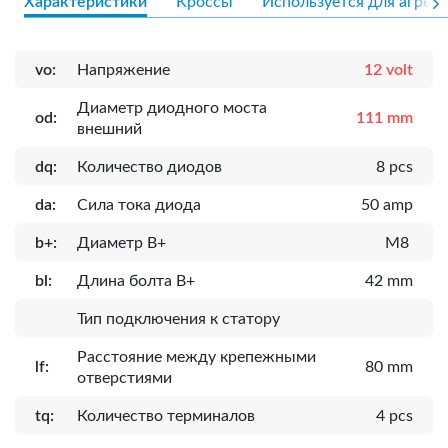
Характеристики
Кроссы
Используется для агрега
vo:
Напряжение
12 volt
Диаметр диодного моста
od:
111 mm
внешний
dq:
Количество диодов
8 pcs
da:
Сила тока диода
50 amp
b+:
Диаметр B+
M8
bl:
Длина болта B+
42 mm
Тип подключения к статору
Расcтояние между крепежными
lf:
80 mm
отверстиями
tq:
Количество терминалов
4 pcs