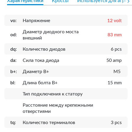
Характеристики
Кроссы
Используется для агрега
vo:
Напряжение
12 volt
Диаметр диодного моста
od:
83 mm
внешний
dq:
Количество диодов
6 pcs
da:
Сила тока диода
50 amp
b+:
Диаметр B+
M5
bl:
Длина болта B+
15 mm
Тип подключения к статору
Расcтояние между крепежными
отверстиями
tq:
Количество терминалов
3 pcs