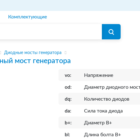
Комплектующие
Диодные мосты генератора
ный мост генератора
vo:
Напряжение
od:
Диаметр диодного мос
dq:
Количество диодов
da:
Сила тока диода
b+:
Диаметр B+
bl:
Длина болта B+