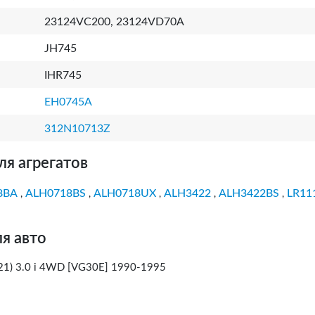
23124VC200, 23124VD70A
JH745
IHR745
EH0745A
312N10713Z
ля агрегатов
8BA
ALH0718BS
ALH0718UX
ALH3422
ALH3422BS
LR11
,
,
,
,
,
я авто
) 3.0 i 4WD [VG30E] 1990-1995