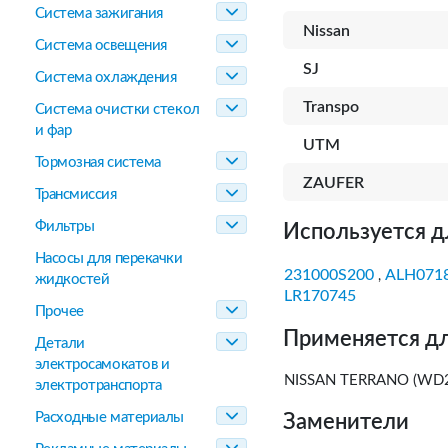
Система зажигания
Nissan
Система освещения
SJ
Система охлаждения
Transpo
Система очистки стекол
и фар
UTM
Тормозная система
ZAUFER
Трансмиссия
Фильтры
Используется д
Насосы для перекачки
231000S200
ALH071
,
жидкостей
LR170745
Прочее
Применяется дл
Детали
электросамокатов и
NISSAN TERRANO (WD21
электротранспорта
Расходные материалы
Заменители