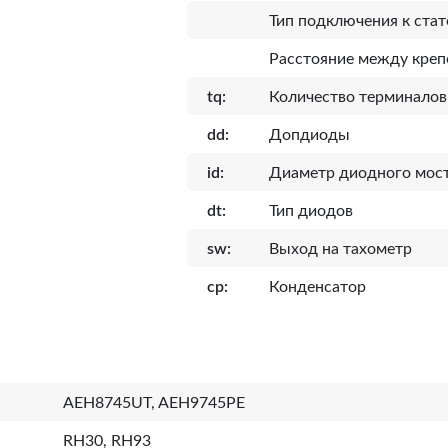
Тип подключения к стат
Расcтояние между кре
tq:
Количество терминалов
dd:
Допдиоды
id:
Диаметр диодного мост
dt:
Тип диодов
sw:
Выход на тахометр
cp:
Конденсатор
AEH8745UT, AEH9745PE
RH30, RH93