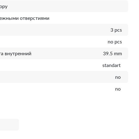
ору
пежными отверстиями
3 pcs
no pcs
а внутренний
39.5 mm
standart
no
no