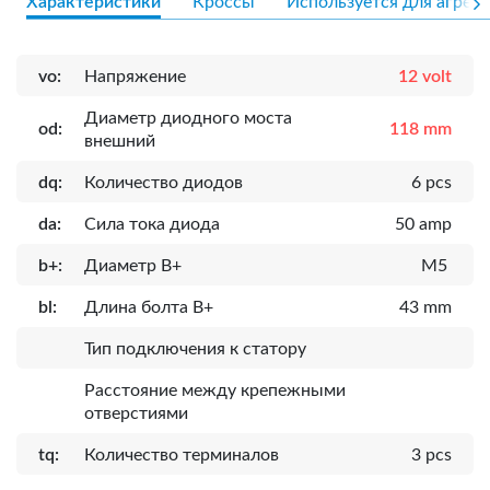
Характеристики
Кроссы
Используется для агрега
vo:
Напряжение
12 volt
Диаметр диодного моста
od:
118 mm
внешний
dq:
Количество диодов
6 pcs
da:
Сила тока диода
50 amp
b+:
Диаметр B+
M5
bl:
Длина болта B+
43 mm
Тип подключения к статору
Расcтояние между крепежными
отверстиями
tq:
Количество терминалов
3 pcs