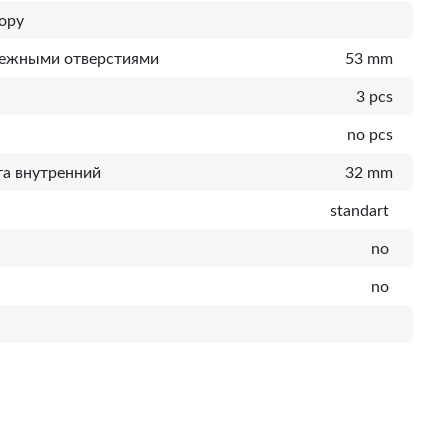
ору
пежными отверстиями
53 mm
3 pcs
no pcs
а внутренний
32 mm
standart
no
no