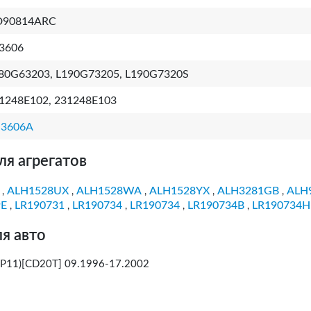
D90814ARC
3606
80G63203, L190G73205, L190G7320S
1248E102, 231248E103
3606A
ля агрегатов
ALH1528UX
ALH1528WA
ALH1528YX
ALH3281GB
ALH
,
,
,
,
,
9E
LR190731
LR190734
LR190734
LR190734B
LR190734H
,
,
,
,
,
я авто
 (P11)[CD20T] 09.1996-17.2002