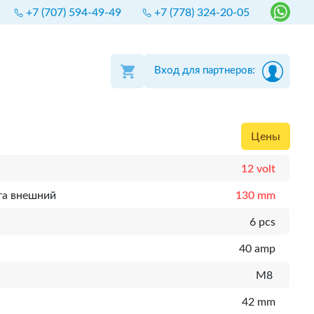
+7 (707) 594-49-49
+7 (778) 324-20-05
Вход для партнеров:
Цены
12 volt
та внешний
130 mm
6 pcs
40 amp
M8
42 mm