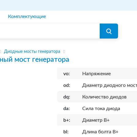
Комплектующие
Диодные мосты генератора
ный мост генератора
vo:
Напряжение
od:
Диаметр диодного мос
dq:
Количество диодов
da:
Сила тока диода
b+:
Диаметр B+
bl:
Длина болта B+