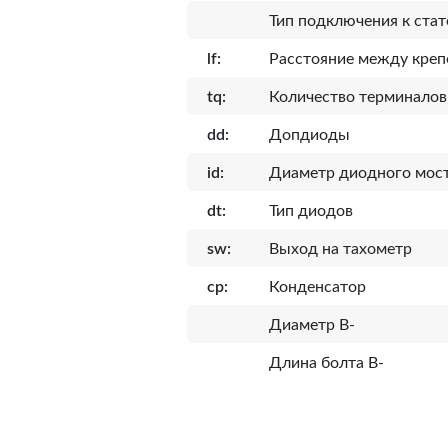
Тип подключения к стат
lf:
Расcтояние между кре
tq:
Количество терминалов
dd:
Допдиоды
id:
Диаметр диодного мост
dt:
Тип диодов
sw:
Выход на тахометр
cp:
Конденсатор
Диаметр B-
Длина болта B-