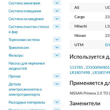
Система зажигания
AS
U
Система освещения
Cargo
23
Система охлаждения
Hitachi
L1
Система очистки стекол
и фар
Nissan
23
Тормозная система
UTM
EH
Трансмиссия
Фильтры
Используется д
Насосы для перекачки
113785
231000W801
,
жидкостей
LR180749B
LR18074
,
Прочее
Применяется дл
Детали
электросамокатов и
NISSAN Primera 2.0 TD
электротранспорта
Расходные материалы
Заменители