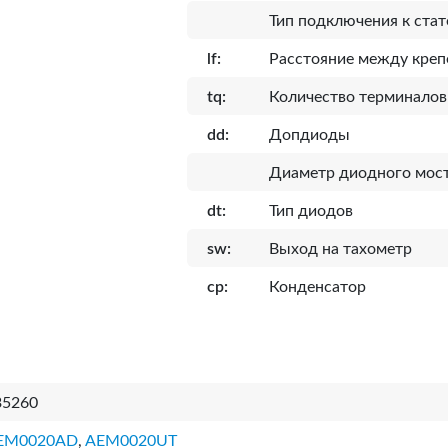
Тип подключения к стат
lf:
Расcтояние между кре
tq:
Количество терминалов
dd:
Допдиоды
Диаметр диодного мост
dt:
Тип диодов
sw:
Выход на тахометр
cp:
Конденсатор
35260
EM0020AD
,
AEM0020UT