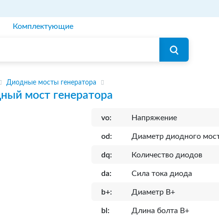
Комплектующие
Диодные мосты генератора
ный мост генератора
vo:
Напряжение
od:
Диаметр диодного мос
dq:
Количество диодов
da:
Сила тока диода
b+:
Диаметр B+
bl:
Длина болта B+