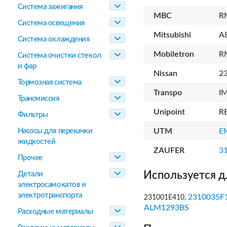
Система зажигания
MBC
R
Система освещения
Mitsubishi
A
Система охлаждения
Mobiletron
R
Система очистки стекол
и фар
Nissan
2
Тормозная система
Transpo
I
Трансмиссия
Unipoint
R
Фильтры
Насосы для перекачки
UTM
E
жидкостей
ZAUFER
3
Прочее
Используется д
Детали
электросамокатов и
электротранспорта
2310035F
231001E410,
ALM1293BS
Расходные материалы