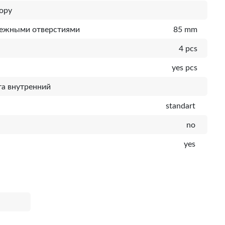
ору
пежными отверстиями
85 mm
4 pcs
yes pcs
а внутренний
standart
no
yes