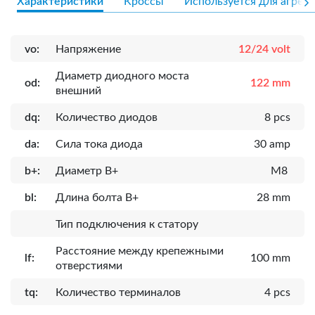
Характеристики
Кроссы
Используется для агрега
vo:
Напряжение
12/24 volt
Диаметр диодного моста
od:
122 mm
внешний
dq:
Количество диодов
8 pcs
da:
Сила тока диода
30 amp
b+:
Диаметр B+
M8
bl:
Длина болта B+
28 mm
Тип подключения к статору
Расcтояние между крепежными
lf:
100 mm
отверстиями
tq:
Количество терминалов
4 pcs