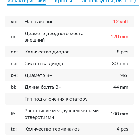
Характеристики
Кроссы
Используется для агрега
vo:
Напряжение
12 volt
Диаметр диодного моста
od:
120 mm
внешний
dq:
Количество диодов
8 pcs
da:
Сила тока диода
30 amp
b+:
Диаметр B+
M6
bl:
Длина болта B+
44 mm
Тип подключения к статору
Расcтояние между крепежными
lf:
100 mm
отверстиями
tq:
Количество терминалов
4 pcs