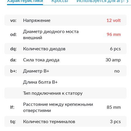
Характеристики
Кроссы
Используется для агрега
vo:
Напряжение
12 volt
Диаметр диодного моста
od:
96 mm
внешний
dq:
Количество диодов
6 pcs
da:
Сила тока диода
30 amp
b+:
Диаметр B+
no
Длина болта B+
Тип подключения к статору
Расcтояние между крепежными
lf:
85 mm
отверстиями
tq:
Количество терминалов
3 pcs