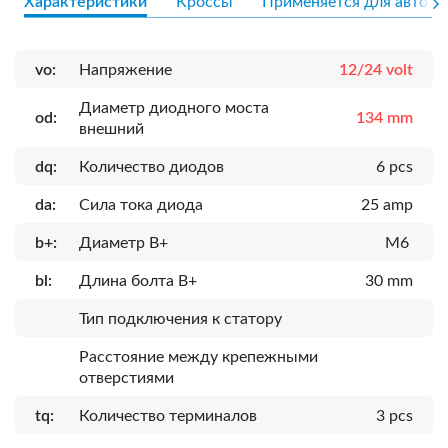
Характеристики
Кроссы
Применяется для авто
vo:
Напряжение
12/24 volt
Диаметр диодного моста
od:
134 mm
внешний
dq:
Количество диодов
6 pcs
da:
Сила тока диода
25 amp
b+:
Диаметр B+
M6
bl:
Длина болта B+
30 mm
Тип подключения к статору
Расcтояние между крепежными
отверстиями
tq:
Количество терминалов
3 pcs