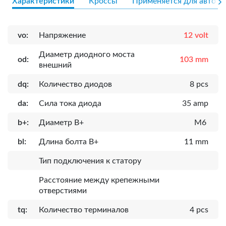
Характеристики
Кроссы
Применяется для авто
vo:
Напряжение
12 volt
Диаметр диодного моста
od:
103 mm
внешний
dq:
Количество диодов
8 pcs
da:
Сила тока диода
35 amp
b+:
Диаметр B+
M6
bl:
Длина болта B+
11 mm
Тип подключения к статору
Расcтояние между крепежными
отверстиями
tq:
Количество терминалов
4 pcs