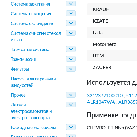
Система зажигания
KRAUF
Система освещения
KZATE
Система охлаждения
Lada
Система очистки стекол
и фар
Motorherz
Тормозная система
UTM
Трансмиссия
ZAUFER
Фильтры
Насосы для перекачки
Используется д
жидкостей
Прочее
3212377100010
5112
,
ALR1347WA
ALR365
,
Детали
электросамокатов и
Применяется дл
электротранспорта
Расходные материалы
CHEVROLET Niva (VAZ 2