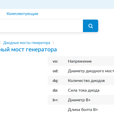
Комплектующие
Диодные мосты генератора
ый мост генератора
vo:
Напряжение
od:
Диаметр диодного мос
dq:
Количество диодов
da:
Сила тока диода
b+:
Диаметр B+
Длина болта B+