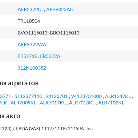
AER5322UT
,
AER9322AD
TR110504
BVO1115013, БВО1115013
AER9322WA
ER5171B
,
ER5322A
312N10035Z
ля агрегатов
3771
5112377110
94123701
94123701000
ALR1347KL
,
,
,
,
,
7LK
ALR7009KL
ALR7017KL
ALR7018KL
ALR7102KL
,
,
,
,
я авто
123) / LADA (VAZ) 1117/1118/1119 Kalina