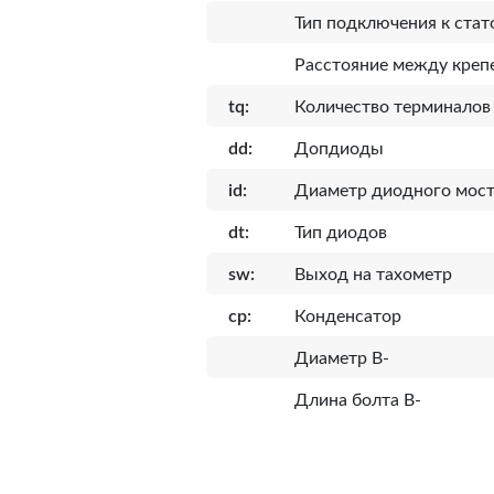
Тип подключения к стат
Расcтояние между кре
tq:
Количество терминалов
dd:
Допдиоды
id:
Диаметр диодного мост
dt:
Тип диодов
sw:
Выход на тахометр
cp:
Конденсатор
Диаметр B-
Длина болта B-