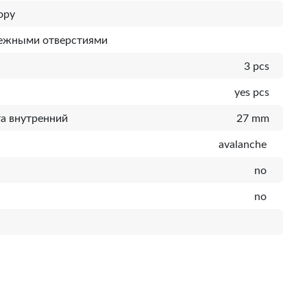
ору
пежными отверстиями
3 pcs
yes pcs
а внутренний
27 mm
avalanche
no
no