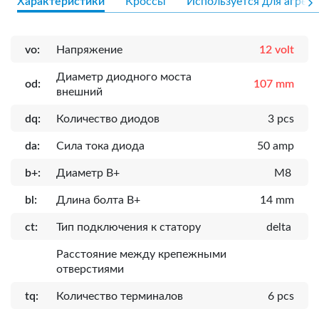
Характеристики
Кроссы
Используется для агрега
vo:
Напряжение
12 volt
Диаметр диодного моста
od:
107 mm
внешний
dq:
Количество диодов
3 pcs
da:
Сила тока диода
50 amp
b+:
Диаметр B+
M8
bl:
Длина болта B+
14 mm
ct:
Тип подключения к статору
delta
Расcтояние между крепежными
отверстиями
tq:
Количество терминалов
6 pcs