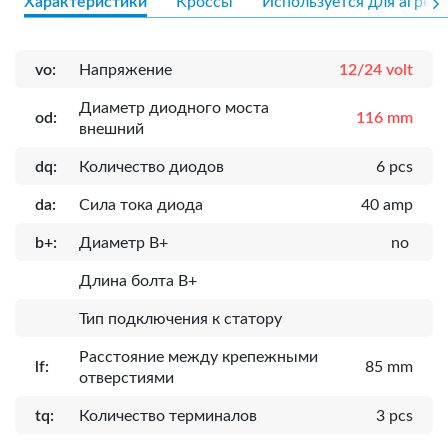
Характеристики
Кроссы
Используется для агрега
vo:
Напряжение
12/24 volt
Диаметр диодного моста
od:
116 mm
внешний
dq:
Количество диодов
6 pcs
da:
Сила тока диода
40 amp
b+:
Диаметр B+
no
Длина болта B+
Тип подключения к статору
Расcтояние между крепежными
lf:
85 mm
отверстиями
tq:
Количество терминалов
3 pcs