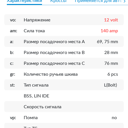
Характеристики
Кроссы
Применяется для авто
vo:
Напряжение
12 volt
am:
Сила тока
140 amp
a:
Размер посадочного места A
69, 75 mm
b:
Размер посадочного места B
28 mm
c:
Размер посадочного места C
76 mm
gr:
Количество ручьев шкива
6 pcs
st:
Тип сигнала
L(Bolt)
BSS, LIN IDE
Скорость сигнала
vp:
Помпа
no