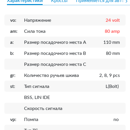
Характеристики
Кроссы
Применяется для авто
vo:
Напряжение
24 volt
am:
Сила тока
80 amp
a:
Размер посадочного места A
110 mm
b:
Размер посадочного места B
80 mm
Размер посадочного места C
gr:
Количество ручьев шкива
2, 8, 9 pcs
st:
Тип сигнала
L(Bolt)
BSS, LIN IDE
Скорость сигнала
vp:
Помпа
no