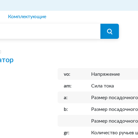
Комплектующие
атор
vo:
Напряжение
am:
Сила тока
a:
Размер посадочного
b:
Размер посадочного
Размер посадочного
gr:
Количество ручьев 