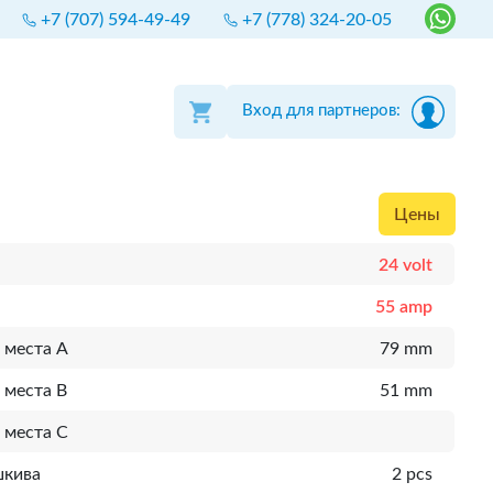
+7 (707) 594-49-49
+7 (778) 324-20-05
Вход для партнеров:
Цены
24 volt
55 amp
 места A
79 mm
 места B
51 mm
 места C
шкива
2 pcs