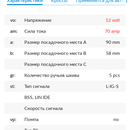
Характеристики
Кроссы
Применяется для авто
vo:
Напряжение
12 volt
am:
Сила тока
70 amp
a:
Размер посадочного места A
90 mm
b:
Размер посадочного места B
58 mm
Размер посадочного места C
gr:
Количество ручьев шкива
5 pcs
st:
Тип сигнала
L-IG-S
BSS, LIN IDE
Скорость сигнала
vp:
Помпа
no