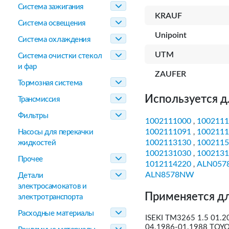
Система зажигания
KRAUF
Система освещения
Unipoint
Система охлаждения
UTM
Система очистки стекол
и фар
ZAUFER
Тормозная система
Используется д
Трансмиссия
Фильтры
1002111000
1002111
,
1002111091
1002111
Насосы для перекачки
,
1002113130
1002115
жидкостей
,
1002131030
1002131
,
Прочее
1012114220
ALN057
,
ALN8578NW
Детали
электросамокатов и
Применяется дл
электротранспорта
Расходные материалы
ISEKI TM3265 1.5 01.2
04.1986-01.1988 TOYOT