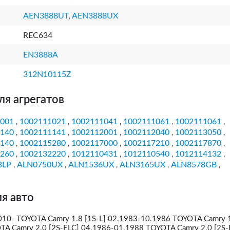
AEN3888UT
,
AEN3888UX
REC634
EN3888A
312N10115Z
ля агрегатов
001
1002111021
1002111041
1002111061
1002111061
,
,
,
,
,
140
1002111141
1002112001
1002112040
1002113050
,
,
,
,
,
140
1002115280
1002117000
1002117210
1002117870
,
,
,
,
,
260
1002132220
1012110431
1012110540
1012114132
,
,
,
,
,
8LP
ALN0750UX
ALN1536UX
ALN3165UX
ALN8578GB
,
,
,
,
,
я авто
010- TOYOTA Camry 1.8 [1S-L] 02.1983-10.1986 TOYOTA Camry 1
A Camry 2.0 [2S-ELC] 04.1986-01.1988 TOYOTA Camry 2.0 [2S-