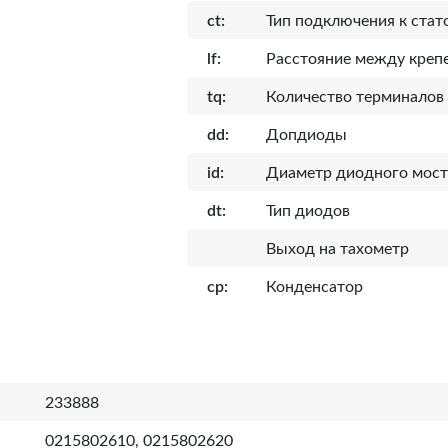
ct:
Тип подключения к стат
lf:
Расcтояние между кре
tq:
Количество терминалов
dd:
Допдиоды
id:
Диаметр диодного мост
dt:
Тип диодов
Выход на тахометр
cp:
Конденсатор
233888
0215802610, 0215802620