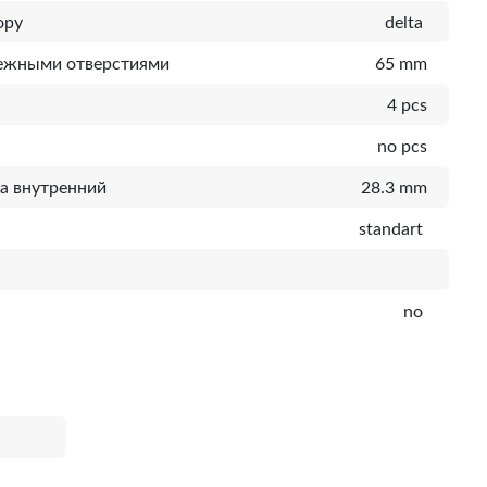
ору
delta
пежными отверстиями
65 mm
4 pcs
no pcs
а внутренний
28.3 mm
standart
no