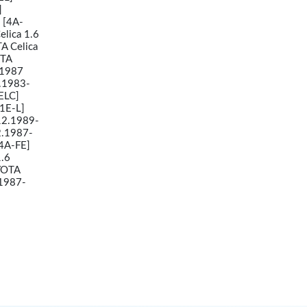
]
 [4A-
lica 1.6
A Celica
OTA
.1987
.1983-
ELC]
1E-L]
12.1989-
2.1987-
4A-FE]
.6
YOTA
.1987-