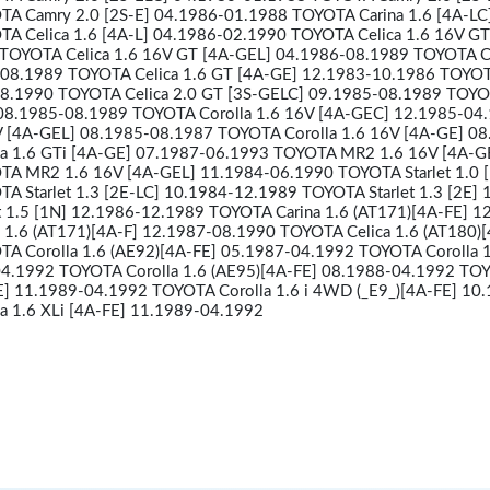
A Camry 2.0 [2S-E] 04.1986-01.1988 TOYOTA Carina 1.6 [4A-LC
A Celica 1.6 [4A-L] 04.1986-02.1990 TOYOTA Celica 1.6 16V GT
TOYOTA Celica 1.6 16V GT [4A-GEL] 04.1986-08.1989 TOYOTA Ce
08.1989 TOYOTA Celica 1.6 GT [4A-GE] 12.1983-10.1986 TOYOT
08.1990 TOYOTA Celica 2.0 GT [3S-GELC] 09.1985-08.1989 TOY
] 08.1985-08.1989 TOYOTA Corolla 1.6 16V [4A-GEC] 12.1985-04
V [4A-GEL] 08.1985-08.1987 TOYOTA Corolla 1.6 16V [4A-GE] 08
a 1.6 GTi [4A-GE] 07.1987-06.1993 TOYOTA MR2 1.6 16V [4A-G
A MR2 1.6 16V [4A-GEL] 11.1984-06.1990 TOYOTA Starlet 1.0 [
 Starlet 1.3 [2E-LC] 10.1984-12.1989 TOYOTA Starlet 1.3 [2E] 
 1.5 [1N] 12.1986-12.1989 TOYOTA Carina 1.6 (AT171)[4A-FE] 1
1.6 (AT171)[4A-F] 12.1987-08.1990 TOYOTA Celica 1.6 (AT180)[
A Corolla 1.6 (AE92)[4A-FE] 05.1987-04.1992 TOYOTA Corolla 1
04.1992 TOYOTA Corolla 1.6 (AE95)[4A-FE] 08.1988-04.1992 TO
FE] 11.1989-04.1992 TOYOTA Corolla 1.6 i 4WD (_E9_)[4A-FE] 10
a 1.6 XLi [4A-FE] 11.1989-04.1992