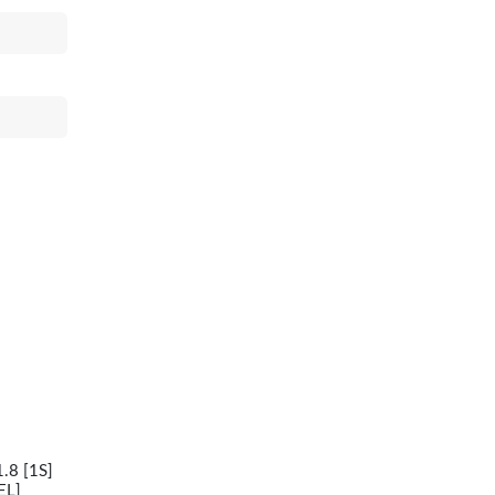
.8 [1S]
EL]