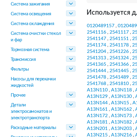
Система зажигания
Используется д
Система освещения
Система охлаждения
0120489157
0120489
,
2541116
2541117
2
,
,
Система очистки стекол
2541147
2541151
2
,
,
и фар
2541174
2541178
2
,
,
Тормозная система
2541204
2541226
2
,
,
2541313
2541324
2
,
,
Трансмиссия
2541365
2541366
2
,
,
Фильтры
2541444
2541445
2
,
,
2541478
2541489
2
,
,
Насосы для перекачки
2541768
2541810
2
,
,
жидкостей
A13N110
A13N118
,
,
Прочее
A13N129
A13N130
,
,
A13N144
A13N15
A
,
,
Детали
A13N161
A13N162
,
,
электросамокатов и
A13N172
A13N173
,
,
электротранспорта
A13N181
A13N182
,
,
Расходные материалы
A13N201
A13N203
,
,
A13N215
A13N216
,
,