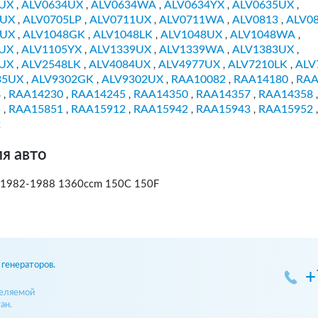
UX
ALV0634UX
ALV0634WA
ALV0634YX
ALV0635UX
,
,
,
,
,
9UX
ALV0705LP
ALV0711UX
ALV0711WA
ALV0813
ALV0
,
,
,
,
,
9UX
ALV1048GK
ALV1048LK
ALV1048UX
ALV1048WA
,
,
,
,
,
UX
ALV1105YX
ALV1339UX
ALV1339WA
ALV1383UX
,
,
,
,
,
UX
ALV2548LK
ALV4084UX
ALV4977UX
ALV7210LK
ALV
,
,
,
,
,
35UX
ALV9302GK
ALV9302UX
RAA10082
RAA14180
RAA
,
,
,
,
,
8
RAA14230
RAA14245
RAA14350
RAA14357
RAA14358
,
,
,
,
,
,
5
RAA15851
RAA15912
RAA15942
RAA15943
RAA15952
,
,
,
,
,
,
2
я авто
 1982-1988 1360ccm 150C 150F
генераторов.
+
деляемой
ан.