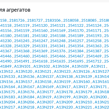
ля агрегатов
158
2181726
2181727
2183106
2518058
2518085
2518
,
,
,
,
,
,
541118
2541119
2541120
2541121
2541122
2541124
25
,
,
,
,
,
,
541156
2541159
2541160
2541169
2541170
2541171
25
,
,
,
,
,
,
541180
2541181
2541182
2541188
2541189
2541193
25
,
,
,
,
,
,
541230
2541245
2541247
2541248
2541257
2541258
25
,
,
,
,
,
,
541328
2541329
2541331
2541341
2541354
2541363
25
,
,
,
,
,
,
541367
2541368
2541369
2541376
2541384
2541387
25
,
,
,
,
,
,
541446
2541460
2541465
2541466
2541467
2541469
25
,
,
,
,
,
,
541490
2541491
2541618
2541635
2541695
2541712
25
,
,
,
,
,
,
541849
A13N101
A13N102
A13N104
A13N109
A13N11
,
,
,
,
,
,
A13N12
A13N120
A13N121
A13N123
A13N126
A13N127
,
,
,
,
,
A13N133
A13N136
A13N137
A13N138
A13N139
A13N14
,
,
,
,
,
13N156
A13N157
A13N158
A13N159
A13N160
A13N161
,
,
,
,
,
A13N164
A13N167
A13N169
A13N17
A13N17
A13N171
,
,
,
,
,
,
A13N175
A13N176
A13N177
A13N178
A13N179
A13N18
,
,
,
,
,
A13N183
A13N184
A13N19
A13N199
A13N20
A13N200
,
,
,
,
,
,
A13N204
A13N206
A13N207
A13N209
A13N210
A13N21
,
,
,
,
,
A13N217
A13N218
A13N219
A13N220
A13N221
A13N22
,
,
,
,
,