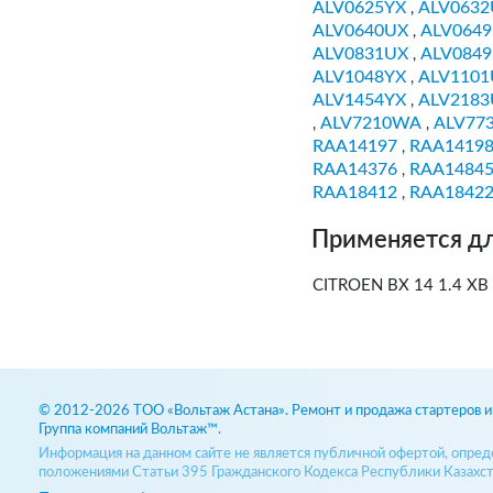
ALV0625YX
ALV0632
,
ALV0640UX
ALV064
,
ALV0831UX
ALV084
,
ALV1048YX
ALV1101
,
ALV1454YX
ALV2183
,
ALV7210WA
ALV77
,
,
RAA14197
RAA1419
,
RAA14376
RAA1484
,
RAA18412
RAA1842
,
Применяется дл
CITROEN BX 14 1.4 XB
© 2012-2026 ТОО «Вольтаж Астана». Ремонт и продажа стартеров и 
Группа компаний Вольтаж™.
Информация на данном сайте не является публичной офертой, опре
положениями Статьи 395 Гражданского Кодекса Республики Казахст