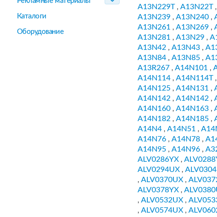
Рекламные материалы
A13N229T
A13N22T
,
Каталоги
A13N239
A13N240
,
,
A13N261
A13N269
,
,
Оборудование
A13N281
A13N29
A
,
,
A13N42
A13N43
A1
,
,
A13N84
A13N85
A1
,
,
A13R267
A14N101
,
,
A14N114
A14N114T
,
A14N125
A14N131
,
,
A14N142
A14N142
,
,
A14N160
A14N163
,
,
A14N182
A14N185
,
,
A14N4
A14N51
A14
,
,
A14N76
A14N78
A1
,
,
A14N95
A14N96
A3
,
,
ALV0286YX
ALV0288
,
ALV0294UX
ALV030
,
ALV0370UX
ALV037
,
,
ALV0378YX
ALV0380
,
ALV0532UX
ALV053
,
,
ALV0574UX
ALV060
,
,