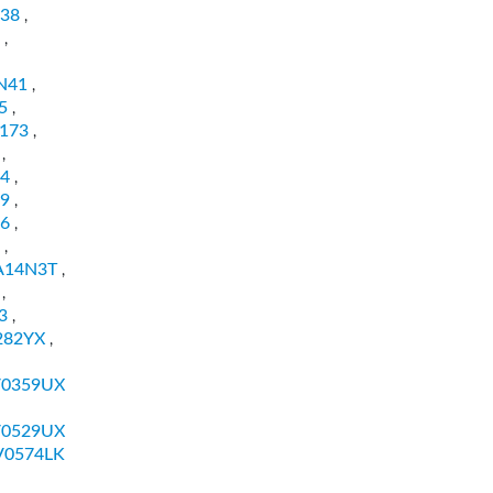
38
,
,
N41
,
5
,
173
,
,
4
,
9
,
6
,
,
A14N3T
,
,
3
,
282YX
,
V0359UX
V0529UX
V0574LK