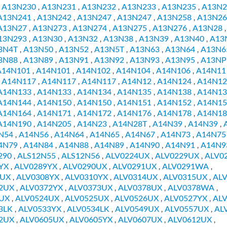
A13N230
A13N231
A13N232
A13N233
A13N235
A13N2
,
,
,
,
,
,
A13N241
A13N242
A13N247
A13N247
A13N258
A13N26
,
,
,
,
,
A13N27
A13N273
A13N274
A13N275
A13N276
A13N28
,
,
,
,
,
,
13N293
A13N30
A13N32
A13N38
A13N39
A13N40
A13
,
,
,
,
,
,
3N4T
A13N50
A13N52
A13N5T
A13N63
A13N64
A13N6
,
,
,
,
,
,
3N88
A13N89
A13N91
A13N92
A13N93
A13N95
A13NP
,
,
,
,
,
,
A14N101
A14N101
A14N102
A14N104
A14N106
A14N11
,
,
,
,
,
A14N117
A14N117
A14N117
A14N12
A14N124
A14N12
,
,
,
,
,
,
A14N133
A14N133
A14N134
A14N135
A14N138
A14N13
,
,
,
,
,
A14N144
A14N150
A14N150
A14N151
A14N152
A14N15
,
,
,
,
,
A14N164
A14N171
A14N172
A14N176
A14N178
A14N18
,
,
,
,
,
A14N190
A14N205
A14N23
A14N28T
A14N39
A14N39
,
,
,
,
,
,
N54
A14N56
A14N64
A14N65
A14N67
A14N73
A14N75
,
,
,
,
,
,
4N79
A14N84
A14N88
A14N89
A14N90
A14N91
A14N9
,
,
,
,
,
,
290
ALS12N55
ALS12N56
ALV0224UX
ALV0229UX
ALV0
,
,
,
,
,
YX
ALV0289YX
ALV0290UX
ALV0291UX
ALV0291WA
,
,
,
,
,
4UX
ALV0308YX
ALV0310YX
ALV0314UX
ALV0315UX
AL
,
,
,
,
,
2UX
ALV0372YX
ALV0373UX
ALV0378UX
ALV0378WA
,
,
,
,
,
UX
ALV0524UX
ALV0525UX
ALV0526UX
ALV0527YX
AL
,
,
,
,
,
3LK
ALV0533YX
ALV0534LK
ALV0549UX
ALV0557UX
AL
,
,
,
,
,
2UX
ALV0605UX
ALV0605YX
ALV0607UX
ALV0612UX
,
,
,
,
,