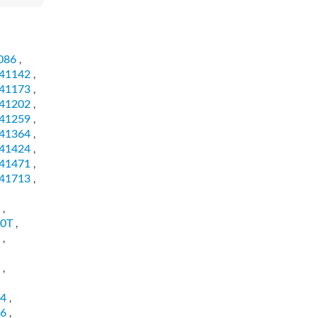
086
,
41142
,
41173
,
41202
,
41259
,
41364
,
41424
,
41471
,
41713
,
,
0T
,
,
,
4
,
6
,