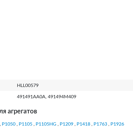
HLL00579
491491AA0A, 491494M409
ля агрегатов
P1050
P1105
P1105HG
P1209
P1418
P1763
P1926
,
,
,
,
,
,
,