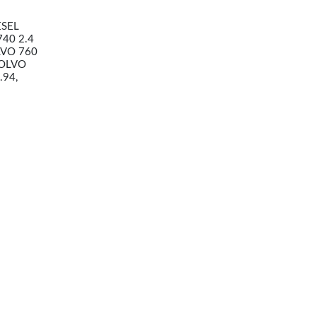
ESEL
740 2.4
LVO 760
VOLVO
.94,