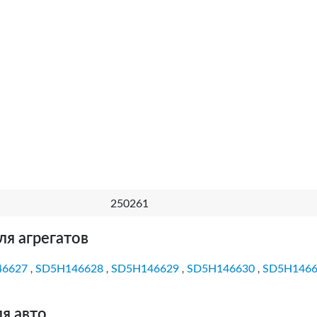
250261
ля агрегатов
46627
SD5H146628
SD5H146629
SD5H146630
SD5H1466
,
,
,
,
я авто