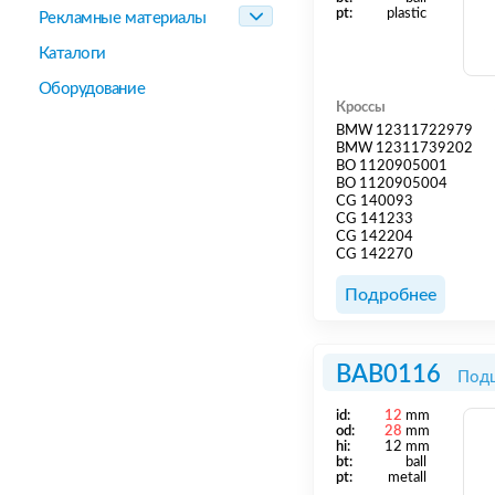
pt:
plastic
Рекламные материалы
Каталоги
Оборудование
Кроссы
BMW 12311722979
BMW 12311739202
BO 1120905001
BO 1120905004
CG 140093
CG 141233
CG 142204
CG 142270
Подробнее
BAB0116
Подш
id:
12
mm
od:
28
mm
hi:
12 mm
bt:
ball
pt:
metall