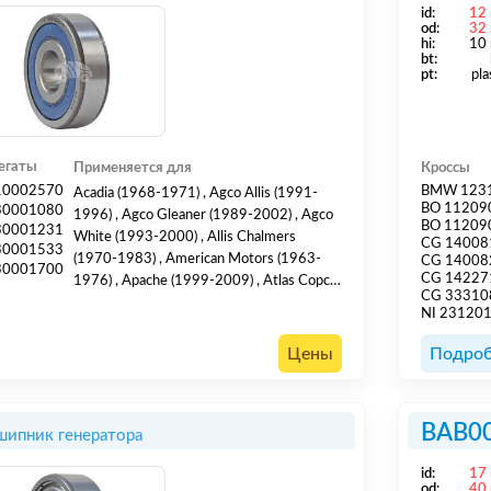
id:
12
od:
32
hi:
10
bt:
pt:
pla
егаты
Применяется для
Кроссы
10002570
BMW 123
Acadia (1968-1971) , Agco Allis (1991-
BO 11209
30001080
1996) , Agco Gleaner (1989-2002) , Agco
BO 11209
30001231
White (1993-2000) , Allis Chalmers
CG 14008
30001533
(1970-1983) , American Motors (1963-
CG 14008
30001700
CG 14227
1976) , Apache (1999-2009) , Atlas Copco
CG 33310
(1995-2007) , Audi (1973-1983) , Audi -
NI 23120
Europe (1971-1986) , Barber Greene
(1966-1973) , Bluebird (1994-2007) ,
Цены
Подроб
BMW (1978-1994) , Bobcat (1974-2011) ,
Bomag (1996-2006) , Carrier Transicold
(1974-2007) , Case (1961-2015) , Cate...
BAB0
ипник генератора
id:
17
od:
40