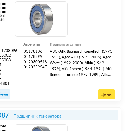
mm
mm
 mm
ball
stic
Агрегаты
Применяется для
11738096
01178136
ABG (Allg Baumasch Gesellsch) (1971-
05002
01178299
1991), Agco Allis (1991-2005), Agco
05008
0120300518
White (1992-2000), Albin (1969-
1
0120339547
1979), Alfa Romeo (1964-1994), Alfa
2
1
Romeo - Europe (1979-1989), Allis
8
Chalmers (1978-1987), American
14801
Motors (1977-1979), Apache (2001-
2011), Atlas (1973-2015), Atlas Copco
нее
Цены
(1972-2006), Audi (1970-1994), Audi
- China (1988-1996), Audi - Europe
(1971-1995), Autobianchi - Europe
087
Подшипник генератора
(1975-1986), Baker (1970-1985),
Barre...
mm
mm