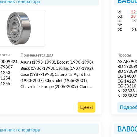
BAB0
ипник генератора
id:
12
od:
28
hi:
8
bt:
pt:
pla
егаты
Применяется для
Кроссы
80009321
AS ABE90
Asuna (1993-1993), Bobcat (1990-1998),
BO 19009
479807
Buick (1986-1993), Cadillac (1987-1992),
BO 19009
01253
Case (1987-1998), Caterpillar Ag. & Ind.
CG 14007
01254
(1983-2007), Chevrolet (1986-2001),
CG 14227
01255
CG 33310
Chevrolet - Europe (2005-2009), Clark
NI 23338
(1980-1999), Daewoo (1986-2007),
NI 23383
Daewoo - Europe (1994-2005), Daihatsu -
Europe (1983-1993), Dodge (1990-1992),
Цены
Подроб
Eagle (1988-1992), Ford (2001-2010),
Freightliner (1992-1997), Geo (1989-
1992), GMC (1986-1996), Honda (1986-
BAB0
ипник генератора
2...