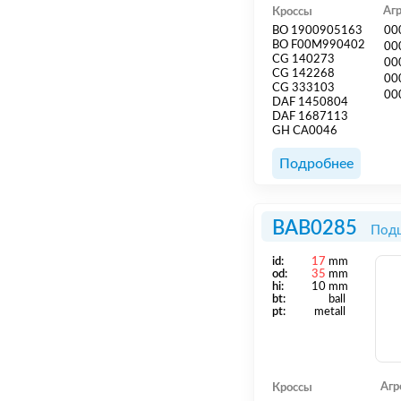
Аг
Кроссы
BO 1900905163
00
BO F00M990402
00
CG 140273
00
CG 142268
00
CG 333103
00
DAF 1450804
DAF 1687113
GH CA0046
Подробнее
BAB0285
Подш
id:
17
mm
od:
35
mm
hi:
10 mm
bt:
ball
pt:
metall
Агр
Кроссы