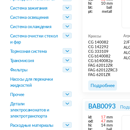
hi:
10 mm
bt:
ball
Система зажигания
pt:
metall
Система освещения
Система охлаждения
Система очистки стекол
Агр
Кроссы
и фар
CG 140082
2J
CG 142292
AL
Тормозная система
CG 333109
AL
CG b140082
AL
Трансмиссия
CG b140082p
FAG 62012ZR
Фильтры
FAG 62012ZRC3
FAG 6201ZR
Насосы для перекачки
жидкостей
Подробнее
Прочее
Детали
BAB0093
Подш
электросамокатов и
электротранспорта
id:
17
mm
od:
47
mm
Расходные материалы
hi:
14 mm
bt:
ball