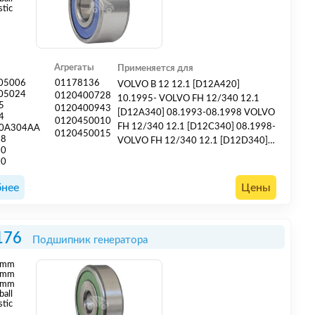
stic
Агрегаты
Применяется для
05006
01178136
VOLVO B 12 12.1 [D12A420]
05024
0120400728
10.1995- VOLVO FH 12/340 12.1
5
0120400943
[D12A340] 08.1993-08.1998 VOLVO
4
0120450010
FH 12/340 12.1 [D12C340] 08.1998-
10A304AA
0120450015
18
VOLVO FH 12/340 12.1 [D12D340]
90
12.2001- VOLVO FH 12/380 12.1
70
[D12A380] 08.1993-08.1998 VOLVO
FH 12/380 12.1 [D12C380] 08.1998-
нее
Цены
08.2002 VOLVO FH 12/380 12.1
[D12D380] 12.2001-08.2006 VOLVO
FH 12/420 12.1 [D12A340]
176
Подшипник генератора
[D12A420] 08.1993-09.1998 V...
mm
mm
 mm
ball
stic