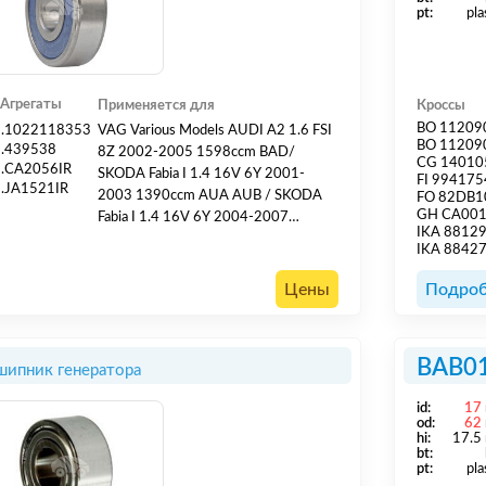
pt:
pla
Агрегаты
Применяется для
Кроссы
BO 11209
.1022118353
VAG Various Models AUDI A2 1.6 FSI
BO 11209
.439538
8Z 2002-2005 1598ccm BAD/
CG 14010
.CA2056IR
SKODA Fabia I 1.4 16V 6Y 2001-
FI 994175
.JA1521IR
2003 1390ccm AUA AUB / SKODA
FO 82DB
GH CA00
Fabia I 1.4 16V 6Y 2004-2007
IKA 8812
1390ccm BKY/ SKODA Octavia II 1.4
IKA 8842
1Z 2004- 1390ccm BCA/
VOLKSWAGEN Caddy III 1.4 2K
Цены
Подроб
2006-2008 1390ccm BUD/
VOLKSWAGEN Caddy III 1.4 2K
2004-2006 1390ccm BCA/
BAB0
ипник генератора
VOLKSWAGEN Golf V 1.4 1K 2003-
1390ccm BCA/ VOLKSWAGEN Golf
id:
17
V 1.4 1K 2006- 1390ccm BUD/
od:
62
VOLKSWAGEN Golf V Plus...
hi:
17.5
bt:
pt:
pla