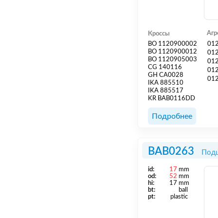
Агр
Кроссы
BO 1120900002
01
BO 1120900012
01
BO 1120905003
01
CG 140116
01
GH CA0028
01
IKA 885510
IKA 885517
KR BAB0116DD
Подробнее
BAB0263
Подш
id:
17
mm
od:
52
mm
hi:
17 mm
bt:
ball
pt:
plastic