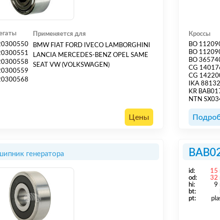
егаты
Применяется для
Кроссы
20300550
BO 11209
BMW FIAT FORD IVECO LAMBORGHINI
BO 11209
20300551
LANCIA MERCEDES-BENZ OPEL SAME
BO 36574
20300558
SEAT VW (VOLKSWAGEN)
CG 14017
20300559
CG 14220
20300568
IKA 8813
KR BAB0
NTN SX03
Цены
Подроб
BAB0
ипник генератора
id:
15
od:
32
hi:
9
bt:
pt:
pla