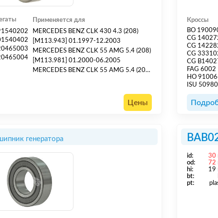
егаты
Применяется для
Кроссы
BO 19009
91540202
MERCEDES BENZ CLK 430 4.3 (208)
CG 14027
01540402
[M113.943] 01.1997-12.2003
CG 14228
20465003
MERCEDES BENZ CLK 55 AMG 5.4 (208)
CG 33310
20465004
[M113.981] 01.2000-06.2005
CG B1402
FAG 6002
MERCEDES BENZ CLK 55 AMG 5.4 (208)
HO 91006
[M113.984] 01.2000-04.2002
ISU 5098
MERCEDES BENZ CLK 55 AMG 5.5 (208)
[M113.981] 08.1999-06.2002
Цены
Подроб
MERCEDES BENZ CLK 55 AMG 5.5 (208)
[M113.984] 08.1999-06.2002
MERCEDES BENZ E 430 4.3 (210)
BAB0
ипник генератора
[M113.940] 01.1997-12.2002
MERCEDES BENZ E 430 4.3 4-Matic
id:
30
(210)[M113.940] 01.19...
od:
72
hi:
19
bt:
pt:
pla