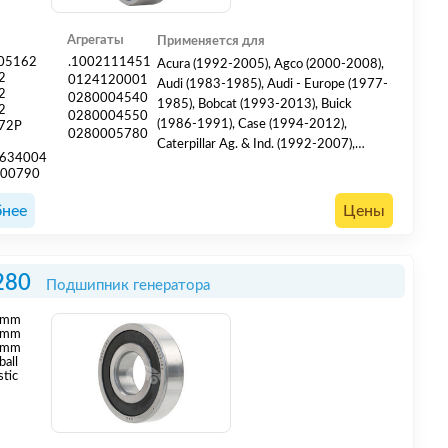
Агрегаты
Применяется для
05162
.1002111451
Acura (1992-2005), Agco (2000-2008),
2
0124120001
Audi (1983-1985), Audi - Europe (1977-
2
0280004540
1985), Bobcat (1993-2013), Buick
2
0280004550
(1986-1991), Case (1994-2012),
72P
0280005780
Caterpillar Ag. & Ind. (1992-2007),
634004
Challenger (2002-2008), Chrysler
000790
(2001-2002), Citroen - Europe (2002-
2010), Clark (1985-2002), Compac
нее
Цены
Equipment Mfg. (1997-2006),
Continental (1992-2005), Cub Cadet
(1998-2003), Daihatsu - Europe (1983-
280
Подшипник генератора
1993), Dodge (1979-2003), Ford (1983-
200...
mm
mm
 mm
ball
stic