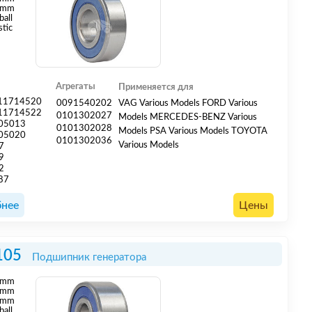
 mm
ball
stic
Агрегаты
Применяется для
11714520
0091540202
VAG Various Models FORD Various
11714522
0101302027
Models MERCEDES-BENZ Various
05013
0101302028
Models PSA Various Models TOYOTA
05020
0101302036
Various Models
7
9
2
87
нее
Цены
105
Подшипник генератора
mm
mm
 mm
ball