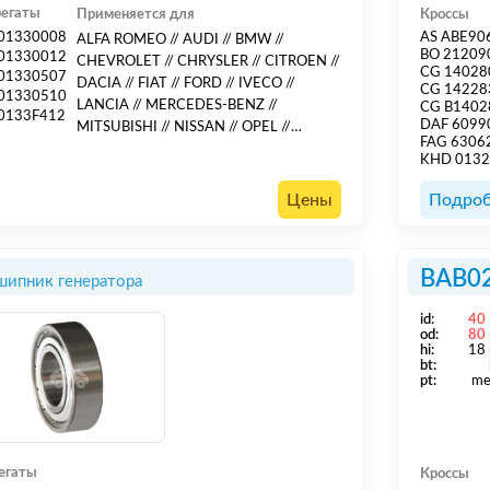
регаты
Применяется для
Кроссы
01330008
AS ABE90
ALFA ROMEO // AUDI // BMW //
BO 21209
01330012
CHEVROLET // CHRYSLER // CITROEN //
CG 14028
01330507
DACIA // FIAT // FORD // IVECO //
CG 14228
01330510
LANCIA // MERCEDES-BENZ //
CG B1402
0133F412
DAF 6099
MITSUBISHI // NISSAN // OPEL //
FAG 6306
PEUGEOT // PORSCHE //// PORSCHE //
KHD 013
RENAULT // ROVER // SAAB // SEAT //
SKODA // VOLKSWAGEN // VOLVO
Цены
Подроб
BAB0
ипник генератора
id:
40
od:
80
hi:
18
bt:
pt:
me
егаты
Кроссы