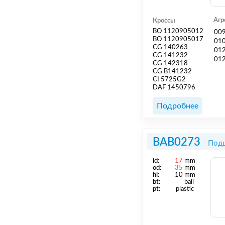
Агр
Кроссы
BO 1120905012
00
BO 1120905017
01
CG 140263
01
CG 141232
01
CG 142318
CG B141232
CI 5725G2
DAF 1450796
Подробнее
BAB0273
Подш
id:
17
mm
od:
35
mm
hi:
10 mm
bt:
ball
pt:
plastic