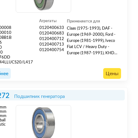
Агрегаты
Применяется для
00008
0120400633
Claas (1975-1993), DAF -
00010
0120400683
Europe (1969-2000), Ford -
0BB1B
0120400712
Europe (1981-1999), Iveco
6
0120400713
Fiat LCV / Heavy Duty -
0
0120400754
20
Europe (1987-1991), KHD
176DD
(1986-1991), Leyland DAF -
44LLUCS20/L417
Europe (1987-2001), MAN -
Europe (1981-2006),
нее
Цены
Mercedes Heavy Duty -
Europe (1982-1986),
Mercedes-Benz (1983-1985),
272
Подшипник генератора
VM (Stabilimenti Meccanici)
(1976-1982)
mm
mm
 mm
ball
stic