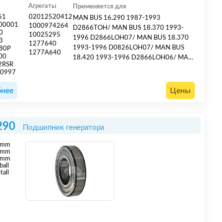
Агрегаты
Применяется для
61
02012520412
MAN BUS 16.290 1987-1993
00001
1000974264
D2866TOH/ MAN BUS 18.370 1993-
0
10025295
1996 D2866LOH07/ MAN BUS 18.370
3
1277640
1993-1996 D0826LOH07/ MAN BUS
80P
1277A640
00
18.420 1993-1996 D2866LOH06/ MAN
2RSR
BUS 22.280 1985-1986 D2566MTHO/
20997
MAN BUS 22.330 1985-1989
D2866LOH/ MAN BUS 22.331 1989-
нее
Цены
1990 D2866LOH/ MAN BUS 22.360
1993- D2866LOH07/ MAN BUS 22.361
1989-1992 D2866LX04/ MAN BUS
290
Подшипник генератора
22.370 1993-1995 D2866LOH07/ MAN
BUS 22.400 1996-2000 D0826LOH03/
mm
MAN BUS 24....
mm
 mm
ball
tall