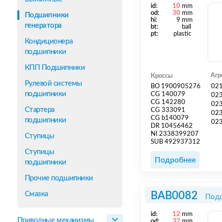
id:
10
mm
od:
30
mm
Подшипники
hi:
9 mm
генератора
bt:
ball
pt:
plastic
Кондиционера
подшипники
КПП Подшипники
Агр
Кроссы
Рулевой системы
BO 1900905276
02
подшипники
CG 140079
02
CG 142280
02
Стартера
CG 333091
02
CG b140079
подшипники
02
DR 10456462
NI 2338399207
Ступицы
SUB 492937312
Ступицы
Подробнее
подшипники
Прочие подшипники
Смазка
BAB0082
Подш
id:
12
mm
Приводные механизмы
od:
32
mm