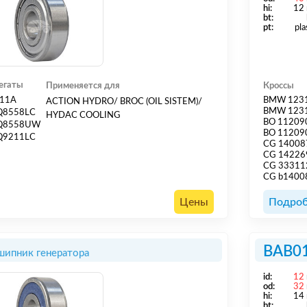
hi:
12
bt:
pt:
pla
егаты
Применяется для
Кроссы
F11A
BMW 123
ACTION HYDRO/ BROC (OIL SISTEM)/
BMW 123
Q8558LC
HYDAC COOLING
BO 11209
Q8558UW
BO 11209
Q9211LC
CG 14008
CG 14226
CG 33311
CG b1400
Цены
Подроб
BAB0
ипник генератора
id:
12
od:
32
hi:
14
bt: