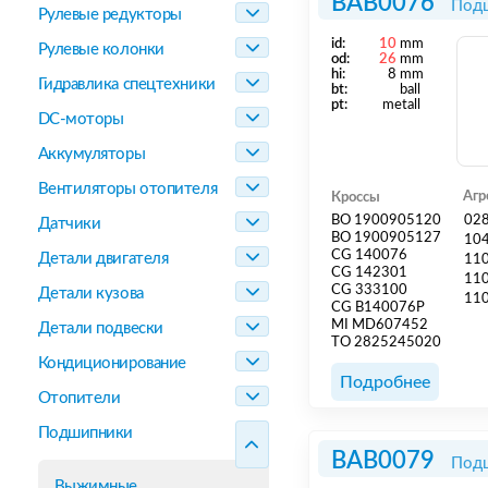
BAB0076
Подш
Рулевые редукторы
id:
10
mm
Рулевые колонки
od:
26
mm
hi:
8 mm
Гидравлика спецтехники
bt:
ball
pt:
metall
DC-моторы
Аккумуляторы
Вентиляторы отопителя
Агр
Кроссы
BO 1900905120
02
Датчики
BO 1900905127
10
CG 140076
Детали двигателя
11
CG 142301
11
CG 333100
Детали кузова
11
CG B140076P
MI MD607452
Детали подвески
TO 2825245020
Кондиционирование
Подробнее
Отопители
Подшипники
BAB0079
Подш
Выжимные