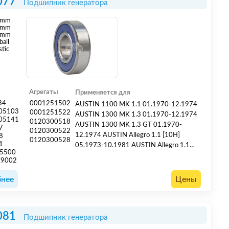
077
Подшипник генератора
mm
mm
 mm
ball
stic
Агрегаты
Применяется для
34
0001251502
AUSTIN 1100 MK 1.1 01.1970-12.1974
05103
0001251522
AUSTIN 1300 MK 1.3 01.1970-12.1974
05141
0120300518
AUSTIN 1300 MK 1.3 GT 01.1970-
7
0120300522
12.1974 AUSTIN Allegro 1.1 [10H]
8
0120300528
1
05.1973-10.1981 AUSTIN Allegro 1.1
J5500
[10H] 01.1975-10.1979 AUSTIN Allegro
Z9002
1.3 [12H] 05.1973-03.1982 AUSTIN
Allegro 1.3 [12H] 01.1979-10.1983
нее
Цены
AUSTIN Allegro 1.3 [12L] 01.1975-
10.1979 AUSTIN Allegro 1.3 [12L]
08.1975-03.1983 AUSTIN Allegro 1.5
081
Подшипник генератора
[14H] 05.1973-03.1982 AUSTIN Al...