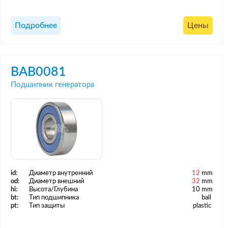
Подробнее
Цены
BAB0081
Подшипник генератора
id:
Диаметр внутренний
12
mm
od:
Диаметр внешний
32
mm
hi:
Высота/Глубина
10 mm
bt:
Тип подшипника
ball
pt:
Тип защиты
plastic