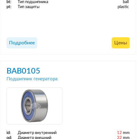
bt:
Тип подшипника
ball
pt:
Тип защиты
plastic
Подробнее
Цены
BAB0105
Подшипник генератора
id:
Диаметр внутренний
12
mm
od:
Диаметр внешний
32
mm