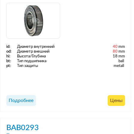
id:
Диаметр внутренний
40
mm
od:
Диаметр внешний
80
mm
hi:
Высота/Глубина
18 mm
bt:
Тип подшипника
ball
pt:
Тип защиты
metall
Подробнее
Цены
BAB0293