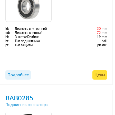
id:
Диаметр внутренний
30
mm
od:
Диаметр внешний
72
mm
hi:
Высота/Глубина
19 mm
bt:
Тип подшипника
ball
pt:
Тип защиты
plastic
Подробнее
Цены
BAB0285
Подшипник генератора