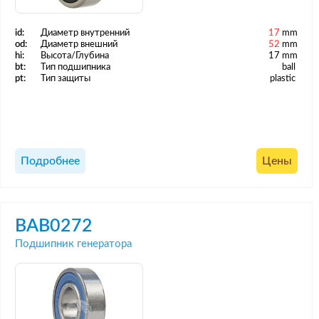
id:
Диаметр внутренний
17
mm
od:
Диаметр внешний
52
mm
hi:
Высота/Глубина
17 mm
bt:
Тип подшипника
ball
pt:
Тип защиты
plastic
Подробнее
Цены
BAB0272
Подшипник генератора