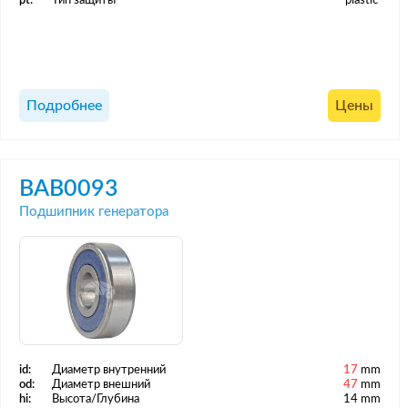
pt:
Тип защиты
plastic
Подробнее
Цены
BAB0093
Подшипник генератора
id:
Диаметр внутренний
17
mm
od:
Диаметр внешний
47
mm
hi:
Высота/Глубина
14 mm