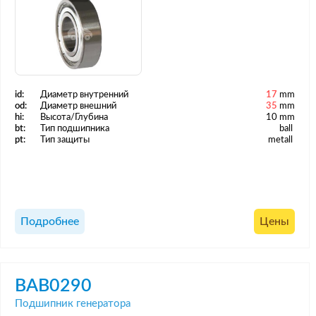
id:
Диаметр внутренний
17
mm
od:
Диаметр внешний
35
mm
hi:
Высота/Глубина
10 mm
bt:
Тип подшипника
ball
pt:
Тип защиты
metall
Подробнее
Цены
BAB0290
Подшипник генератора