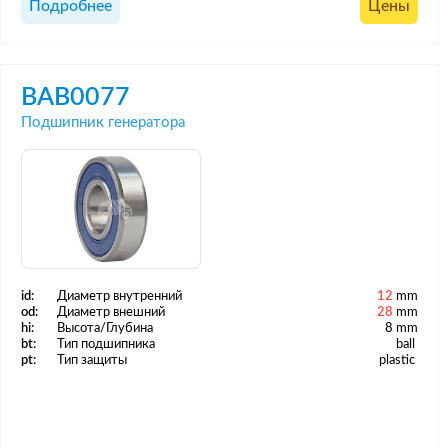
Подробнее
Цены
BAB0077
Подшипник генератора
id:
Диаметр внутренний
12
mm
od:
Диаметр внешний
28
mm
hi:
Высота/Глубина
8 mm
bt:
Тип подшипника
ball
pt:
Тип защиты
plastic