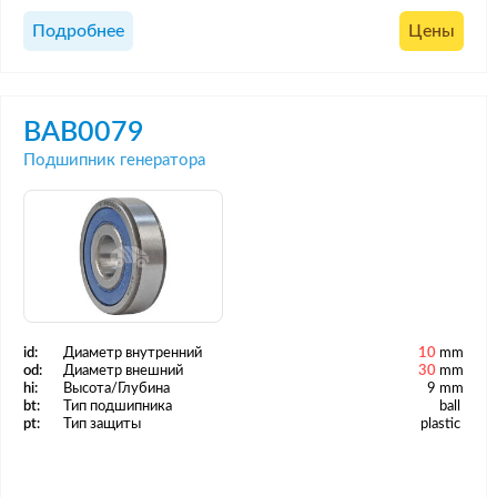
Подробнее
Цены
BAB0079
Подшипник генератора
id:
Диаметр внутренний
10
mm
od:
Диаметр внешний
30
mm
hi:
Высота/Глубина
9 mm
bt:
Тип подшипника
ball
pt:
Тип защиты
plastic