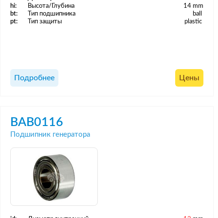
hi:
Высота/Глубина
14 mm
bt:
Тип подшипника
ball
pt:
Тип защиты
plastic
Подробнее
Цены
BAB0116
Подшипник генератора