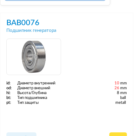
BAB0076
Подшипник генератора
id:
Диаметр внутренний
10
mm
od:
Диаметр внешний
26
mm
hi:
Высота/Глубина
8 mm
bt:
Тип подшипника
ball
pt:
Тип защиты
metall