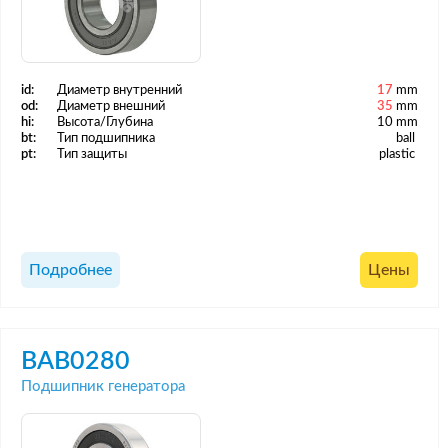
id:
Диаметр внутренний
17
mm
od:
Диаметр внешний
35
mm
hi:
Высота/Глубина
10 mm
bt:
Тип подшипника
ball
pt:
Тип защиты
plastic
Подробнее
Цены
BAB0280
Подшипник генератора