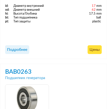
id:
Диаметр внутренний
17
mm
od:
Диаметр внешний
62
mm
hi:
Высота/Глубина
17.5 mm
bt:
Тип подшипника
ball
pt:
Тип защиты
plastic
Подробнее
Цены
BAB0263
Подшипник генератора