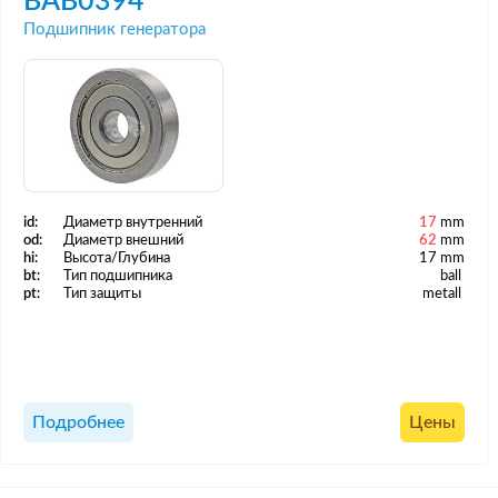
BAB0394
Подшипник генератора
id:
Диаметр внутренний
17
mm
od:
Диаметр внешний
62
mm
hi:
Высота/Глубина
17 mm
bt:
Тип подшипника
ball
pt:
Тип защиты
metall
Подробнее
Цены