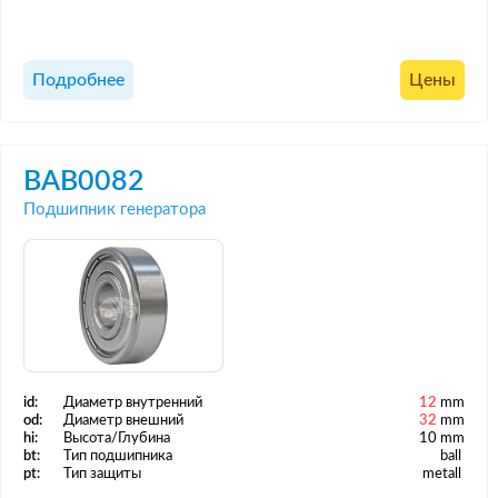
Подробнее
Цены
BAB0082
Подшипник генератора
id:
Диаметр внутренний
12
mm
od:
Диаметр внешний
32
mm
hi:
Высота/Глубина
10 mm
bt:
Тип подшипника
ball
pt:
Тип защиты
metall