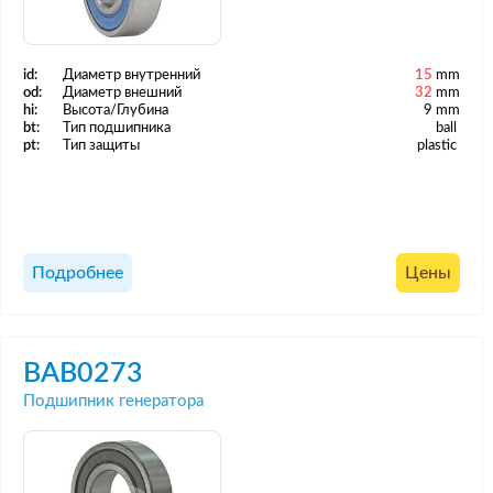
id:
Диаметр внутренний
15
mm
od:
Диаметр внешний
32
mm
hi:
Высота/Глубина
9 mm
bt:
Тип подшипника
ball
pt:
Тип защиты
plastic
Подробнее
Цены
BAB0273
Подшипник генератора