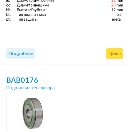
id:
Диаметр внутренний
12
mm
od:
Диаметр внешний
28
mm
hi:
Высота/Глубина
12 mm
bt:
Тип подшипника
ball
pt:
Тип защиты
metall
Подробнее
Цены
BAB0176
Подшипник генератора