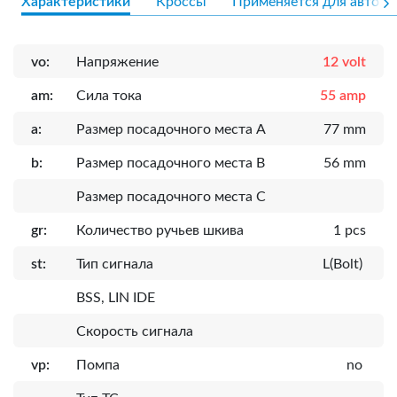
Характеристики
Кроссы
Применяется для авто
vo:
Напряжение
12 volt
am:
Сила тока
55 amp
a:
Размер посадочного места A
77 mm
b:
Размер посадочного места B
56 mm
Размер посадочного места C
gr:
Количество ручьев шкива
1 pcs
st:
Тип сигнала
L(Bolt)
BSS, LIN IDE
Скорость сигнала
vp:
Помпа
no