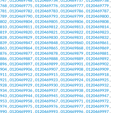
747
0120469748
0120469754
0120469757
0120469758
,
,
,
,
,
768
0120469775
0120469776
0120469777
0120469779
,
,
,
,
,
781
0120469782
0120469783
0120469786
0120469787
,
,
,
,
,
789
0120469790
0120469793
0120469799
0120469800
,
,
,
,
,
802
0120469804
0120469805
0120469806
0120469808
,
,
,
,
,
810
0120469811
0120469812
0120469813
0120469814
,
,
,
,
,
819
0120469820
0120469821
0120469822
0120469823
,
,
,
,
,
828
0120469829
0120469830
0120469831
0120469832
,
,
,
,
,
839
0120469847
0120469848
0120469860
0120469861
,
,
,
,
,
863
0120469864
0120469865
0120469868
0120469869
,
,
,
,
,
876
0120469877
0120469878
0120469879
0120469881
,
,
,
,
,
886
0120469887
0120469888
0120469889
0120469892
,
,
,
,
,
896
0120469897
0120469899
0120469901
0120469902
,
,
,
,
,
904
0120469906
0120469907
0120469908
0120469909
,
,
,
,
,
911
0120469912
0120469915
0120469916
0120469918
,
,
,
,
,
921
0120469922
0120469923
0120469924
0120469925
,
,
,
,
,
928
0120469929
0120469930
0120469931
0120469932
,
,
,
,
,
934
0120469936
0120469937
0120469938
0120469939
,
,
,
,
,
943
0120469944
0120469945
0120469946
0120469947
,
,
,
,
,
953
0120469958
0120469967
0120469971
0120469972
,
,
,
,
,
974
0120469975
0120469976
0120469977
0120469979
,
,
,
,
,
990
0120469991
0120469993
0120469996
0120469997
,
,
,
,
,