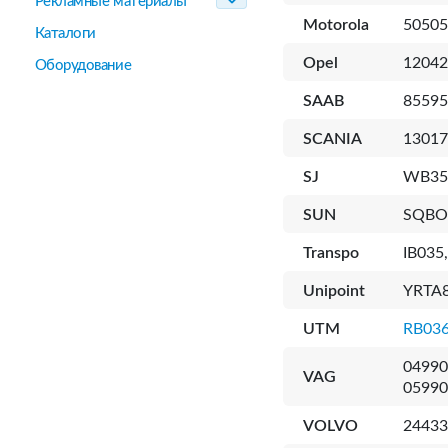
Рекламные материалы
Motorola
50505
Каталоги
Opel
12042
Оборудование
SAAB
85595
SCANIA
13017
SJ
WB35
SUN
SQBO
Transpo
IB035,
Unipoint
YRTA8
UTM
RB03
04990
VAG
05990
VOLVO
24433