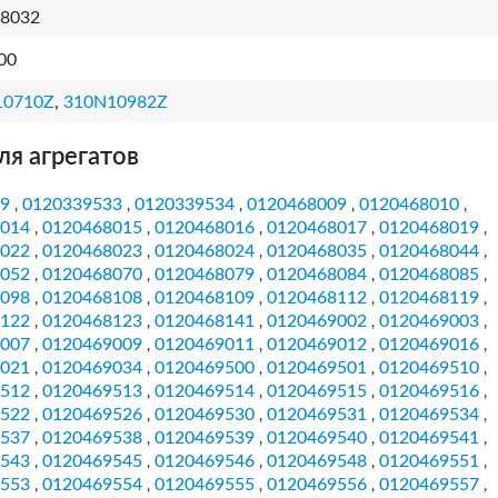
8032
00
10710Z
,
310N10982Z
ля агрегатов
9
0120339533
0120339534
0120468009
0120468010
,
,
,
,
,
014
0120468015
0120468016
0120468017
0120468019
,
,
,
,
,
022
0120468023
0120468024
0120468035
0120468044
,
,
,
,
,
052
0120468070
0120468079
0120468084
0120468085
,
,
,
,
,
098
0120468108
0120468109
0120468112
0120468119
,
,
,
,
,
122
0120468123
0120468141
0120469002
0120469003
,
,
,
,
,
007
0120469009
0120469011
0120469012
0120469016
,
,
,
,
,
021
0120469034
0120469500
0120469501
0120469510
,
,
,
,
,
512
0120469513
0120469514
0120469515
0120469516
,
,
,
,
,
522
0120469526
0120469530
0120469531
0120469534
,
,
,
,
,
537
0120469538
0120469539
0120469540
0120469541
,
,
,
,
,
543
0120469545
0120469546
0120469548
0120469551
,
,
,
,
,
553
0120469554
0120469555
0120469556
0120469557
,
,
,
,
,