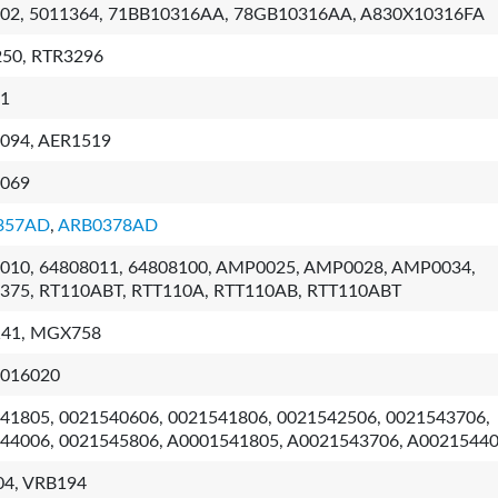
02, 5011364, 71BB10316AA, 78GB10316AA, A830X10316FA
50, RTR3296
1
094, AER1519
069
357AD
,
ARB0378AD
010, 64808011, 64808100, AMP0025, AMP0028, AMP0034,
75, RT110ABT, RTT110A, RTT110AB, RTT110ABT
41, MGX758
016020
41805, 0021540606, 0021541806, 0021542506, 0021543706,
44006, 0021545806, A0001541805, A0021543706, A0021544
4, VRB194