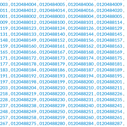
003
0120484004
0120484005
0120484006
0120484009
,
,
,
,
,
011
0120484012
0120484014
0120484016
0120484020
,
,
,
,
,
001
0120488002
0120488003
0120488004
0120488005
,
,
,
,
,
009
0120488012
0120488100
0120488101
0120488114
,
,
,
,
,
119
0120488123
0120488124
0120488126
0120488129
,
,
,
,
,
131
0120488133
0120488140
0120488144
0120488145
,
,
,
,
,
148
0120488149
0120488152
0120488156
0120488157
,
,
,
,
,
159
0120488160
0120488161
0120488162
0120488163
,
,
,
,
,
165
0120488166
0120488167
0120488168
0120488169
,
,
,
,
,
171
0120488172
0120488173
0120488174
0120488175
,
,
,
,
,
177
0120488178
0120488179
0120488180
0120488181
,
,
,
,
,
183
0120488184
0120488186
0120488187
0120488189
,
,
,
,
,
191
0120488192
0120488193
0120488194
0120488195
,
,
,
,
,
197
0120488198
0120488199
0120488200
0120488201
,
,
,
,
,
203
0120488204
0120488210
0120488210
0120488211
,
,
,
,
,
218
0120488219
0120488220
0120488221
0120488226
,
,
,
,
,
228
0120488229
0120488230
0120488231
0120488235
,
,
,
,
,
237
0120488238
0120488239
0120488240
0120488241
,
,
,
,
,
248
0120488249
0120488250
0120488251
0120488254
,
,
,
,
,
257
0120488258
0120488259
0120488260
0120488261
,
,
,
,
,
267
0120488275
0120488280
0120488284
0120488287
,
,
,
,
,