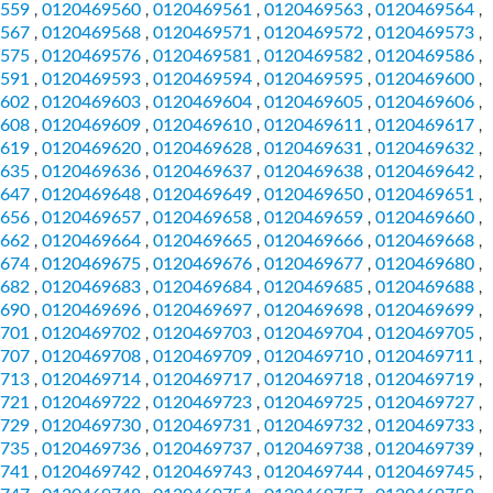
559
0120469560
0120469561
0120469563
0120469564
,
,
,
,
,
567
0120469568
0120469571
0120469572
0120469573
,
,
,
,
,
575
0120469576
0120469581
0120469582
0120469586
,
,
,
,
,
591
0120469593
0120469594
0120469595
0120469600
,
,
,
,
,
602
0120469603
0120469604
0120469605
0120469606
,
,
,
,
,
608
0120469609
0120469610
0120469611
0120469617
,
,
,
,
,
619
0120469620
0120469628
0120469631
0120469632
,
,
,
,
,
635
0120469636
0120469637
0120469638
0120469642
,
,
,
,
,
647
0120469648
0120469649
0120469650
0120469651
,
,
,
,
,
656
0120469657
0120469658
0120469659
0120469660
,
,
,
,
,
662
0120469664
0120469665
0120469666
0120469668
,
,
,
,
,
674
0120469675
0120469676
0120469677
0120469680
,
,
,
,
,
682
0120469683
0120469684
0120469685
0120469688
,
,
,
,
,
690
0120469696
0120469697
0120469698
0120469699
,
,
,
,
,
701
0120469702
0120469703
0120469704
0120469705
,
,
,
,
,
707
0120469708
0120469709
0120469710
0120469711
,
,
,
,
,
713
0120469714
0120469717
0120469718
0120469719
,
,
,
,
,
721
0120469722
0120469723
0120469725
0120469727
,
,
,
,
,
729
0120469730
0120469731
0120469732
0120469733
,
,
,
,
,
735
0120469736
0120469737
0120469738
0120469739
,
,
,
,
,
741
0120469742
0120469743
0120469744
0120469745
,
,
,
,
,