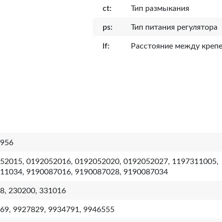
ct:
Тип размыкания
ps:
Тип питания регулятора
lf:
Расcтояние между креп
956
52015, 0192052016, 0192052020, 0192052027, 1197311005,
11034, 9190087016, 9190087028, 9190087034
8, 230200, 331016
69, 9927829, 9934791, 9946555