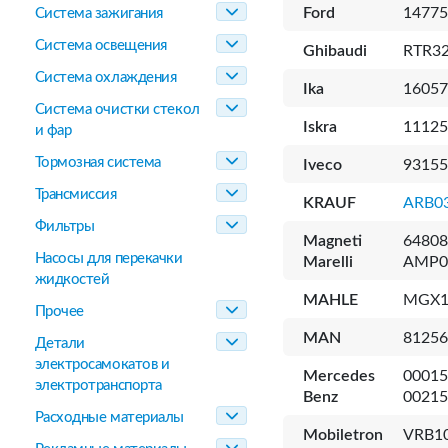
Ford
14775
Система зажигания
Система освещения
Ghibaudi
RTR32
Система охлаждения
Ika
16057
Система очистки стекол
Iskra
11125
и фар
Тормозная система
Iveco
93155
Трансмиссия
KRAUF
ARB0
Фильтры
Magneti
64808
Насосы для перекачки
Marelli
AMP03
жидкостей
MAHLE
MGX1
Прочее
MAN
81256
Детали
электросамокатов и
Mercedes
00015
электротранспорта
Benz
00215
Расходные материалы
Mobiletron
VRB10