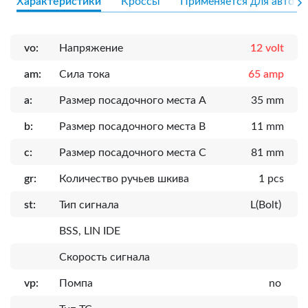
Характеристики
Кроссы
Применяется для авто
vo:
Напряжение
12 volt
am:
Сила тока
65 amp
a:
Размер посадочного места A
35 mm
b:
Размер посадочного места B
11 mm
c:
Размер посадочного места C
81 mm
gr:
Количество ручьев шкива
1 pcs
st:
Тип сигнала
L(Bolt)
BSS, LIN IDE
Скорость сигнала
vp:
Помпа
no