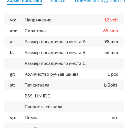
Характеристики
Кроссы
Применяется для авто
vo:
Напряжение
12 volt
am:
Сила тока
65 amp
a:
Размер посадочного места A
98 mm
b:
Размер посадочного места B
56 mm
Размер посадочного места C
gr:
Количество ручьев шкива
1 pcs
st:
Тип сигнала
L(Bolt)
BSS, LIN IDE
Скорость сигнала
vp:
Помпа
no