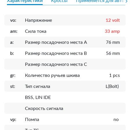
Характеристики
Кроссы
Применяется для авто
vo:
Напряжение
12 volt
am:
Сила тока
33 amp
a:
Размер посадочного места A
76 mm
b:
Размер посадочного места B
56 mm
Размер посадочного места C
gr:
Количество ручьев шкива
1 pcs
st:
Тип сигнала
L(Bolt)
BSS, LIN IDE
Скорость сигнала
vp:
Помпа
no