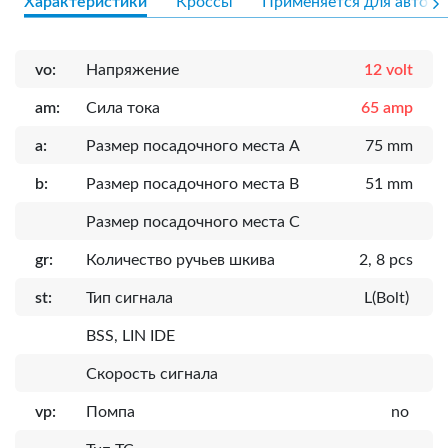
Характеристики
Кроссы
Применяется для авто
vo:
Напряжение
12 volt
am:
Сила тока
65 amp
a:
Размер посадочного места A
75 mm
b:
Размер посадочного места B
51 mm
Размер посадочного места C
gr:
Количество ручьев шкива
2, 8 pcs
st:
Тип сигнала
L(Bolt)
BSS, LIN IDE
Скорость сигнала
vp:
Помпа
no