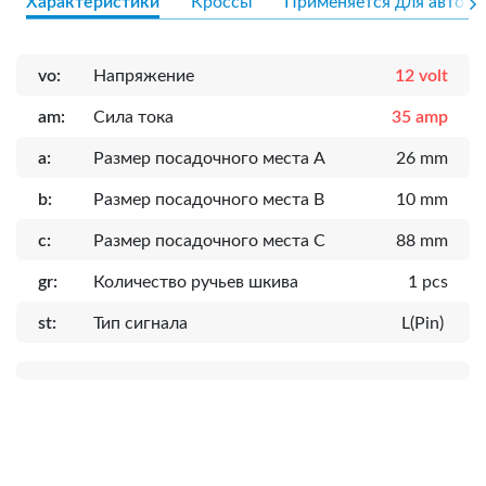
Характеристики
Кроссы
Применяется для авто
vo:
Напряжение
12 volt
am:
Сила тока
35 amp
a:
Размер посадочного места A
26 mm
b:
Размер посадочного места B
10 mm
c:
Размер посадочного места C
88 mm
gr:
Количество ручьев шкива
1 pcs
st:
Тип сигнала
L(Pin)